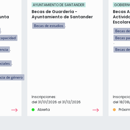
AYUNTAMIENTO DE SANTANDER
GOBIERN
Becas de Guardería -
Becas A
unta
Ayuntamiento de Santander
Activid
Escolar
Becas de estudios
Becas de
capacidad
Becas pa
encia
Becas de
ciales
ncia de género
Inscripciones:
Inscripci
del 31/01/2026 al 31/12/2026
del 18/08
Abierta
Próxi