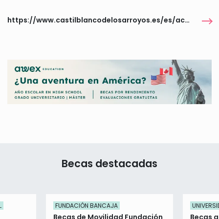
https://www.castilblancodelosarroyos.es/es/actualidad/noticias/Juventud-abre-el-plazo-para-solicitar-las-ayudas-locales-al-transporte-escolar/
Becas destacadas
L
FUNDACIÓN BANCAJA
UNIVERSI
Becas de Movilidad Fundación
Becas a 