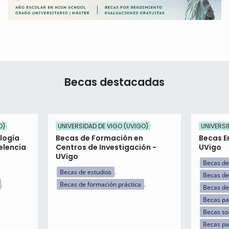
Becas destacadas
O)
UNIVERSIDAD DE VIGO (UVIGO)
UNIVERSI
logía
Becas de Formación en
Becas E
elencia
Centros de Investigación -
UVigo
UVigo
Becas de
Becas de estudios
Becas de
Becas de formación práctica
Becas de
Becas par
Becas so
Becas pa