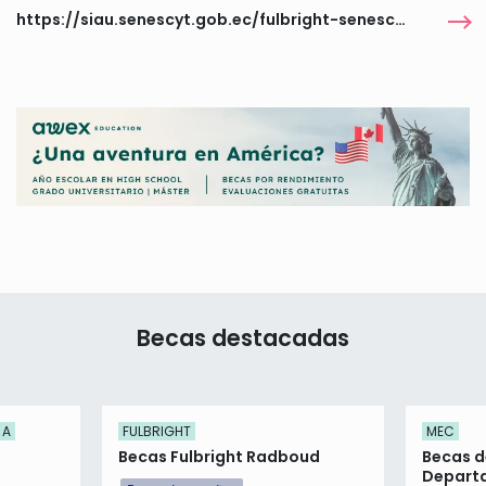
https://siau.senescyt.gob.ec/fulbright-senescyt-2026-2028/
Becas destacadas
 A
FULBRIGHT
MEC
Becas Fulbright Radboud
Becas d
Departa