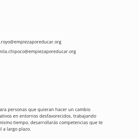
la.royo@empiezaporeducar.org
camila.chipoco@empiezaporeducar.org
 para personas que quieran hacer un cambio
ativos en entornos desfavorecidos, trabajando
 mismo tiempo, desarrollarás competencias que te
 a largo plazo.