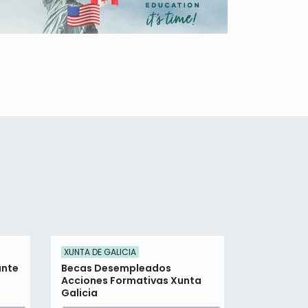
XUNTA DE GALICIA
GOBIERNO D
ante
Becas Desempleados
Becas Alu
Acciones Formativas Xunta
Actividad
Galicia
Escolares