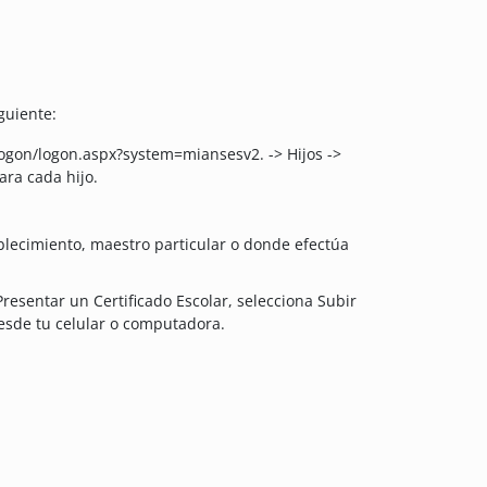
guiente:
logon/logon.aspx?system=miansesv2. -> Hijos ->
ara cada hijo.
tablecimiento, maestro particular o donde efectúa
resentar un Certificado Escolar, selecciona Subir
desde tu celular o computadora.