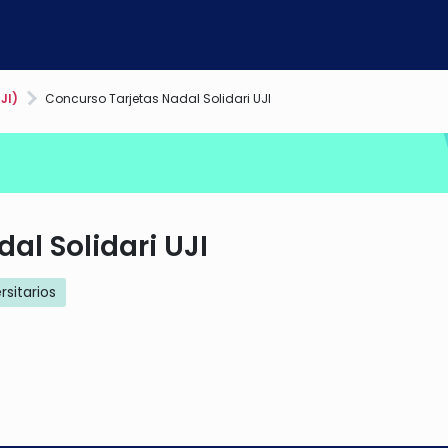
JI)
Concurso Tarjetas Nadal Solidari UJI
al Solidari UJI
rsitarios