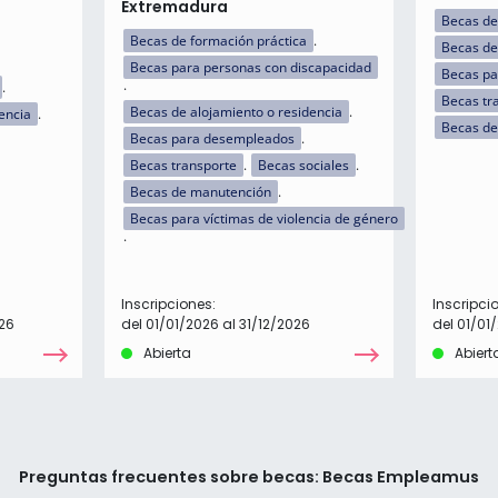
Extremadura
Becas de
Becas de formación práctica
Becas de
Becas para personas con discapacidad
Becas p
Becas tr
Becas de alojamiento o residencia
encia
Becas de
Becas para desempleados
Becas transporte
Becas sociales
Becas de manutención
Becas para víctimas de violencia de género
Inscripciones:
Inscripci
26
del 01/01/2026 al 31/12/2026
del 01/01
Abierta
Abiert
Preguntas frecuentes sobre becas: Becas Empleamus