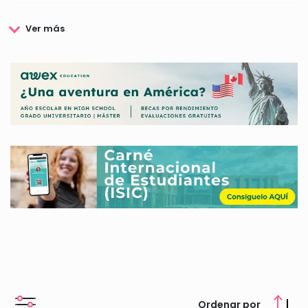
La Universidad de Sevilla trabaja cada día para mejorar la
situación de todos sus estudiantes desarrollando distintos
programas de ayudas al estudio para sufragar los gastos de
los alumnos, programas asistenciales para aquellos con
necesidades económicas especiales y programas para la
formación de los alumnos dentro de la universidad.
Además, la Universidad de Sevilla apuesta por la
internacionalización creando programas de becas propio de
movilidad, facilitando a los estudiantes universitarios la
movilidad nacional e internacional.
La Universidad de Sevilla quiere valorar también el mérito y el
esfuerzo de sus estudiantes con una amplia variedad de
premios y distinciones, valorando así la excelencia
académica. Para aquellos estudiantes que se acercan al final
de sus estudios se les ofrece becas para prácticas que les
ayudarán a entrar al mercado laboral.
En esta página encontrarás toda la información sobre las
becas, ayudas y premios que ofrece Universidad de Sevilla, te
Ordenar por