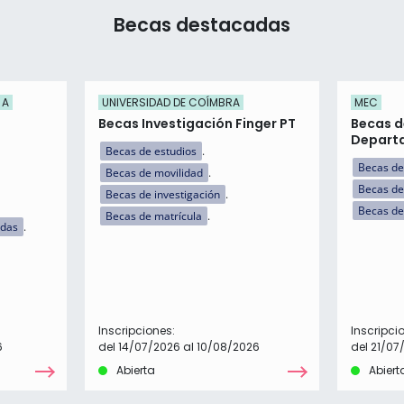
Becas destacadas
 A
UNIVERSIDAD DE COÍMBRA
MEC
Becas Investigación Finger PT
Becas d
Departa
Becas de estudios
Becas de
Becas de movilidad
Becas de
Becas de investigación
Becas de
Becas de matrícula
idas
Inscripciones:
Inscripci
6
del 14/07/2026 al 10/08/2026
del 21/07
Abierta
Abiert