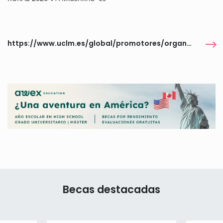
https://www.uclm.es/global/promotores/organos-de-gobierno/vicerrectorado-de-estudiantes-y-responsabilidad-social/convocatorias-nuevas/2026-uclm-rural
Becas destacadas