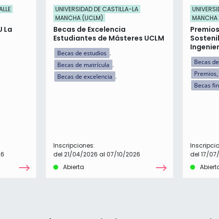
ALLE
UNIVERSIDAD DE CASTILLA-LA
UNIVERSI
MANCHA (UCLM)
MANCHA 
U La
Becas de Excelencia
Premios
Estudiantes de Másteres UCLM
Sosteni
Ingenier
Becas de estudios
Becas de
Becas de matrícula
Premios,
Becas de excelencia
Becas fi
Inscripciones:
Inscripci
26
del 21/04/2026 al 07/10/2026
del 17/07
Abierta
Abiert