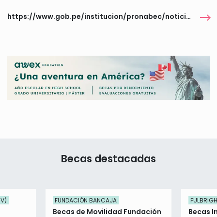
https://www.gob.pe/institucion/pronabec/noticias/1120397-estudia-tu-pregrado-o-posgrado-en-europa-pronabec-te-cuenta-sobre-las-becas-que-ofrece-rumania-a-estudiantes-peruanos
Becas destacadas
UV)
FUNDACIÓN BANCAJA
FULBRIG
Becas de Movilidad Fundación
Becas I