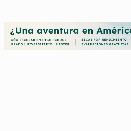
s. Estas
becas están diseñadas para fortalecer la profesionalización
s talentos más destacados de México en España. Así, se promueve 
re ambos países.
Casa de México en España lo puedes hacer en nuestra web.