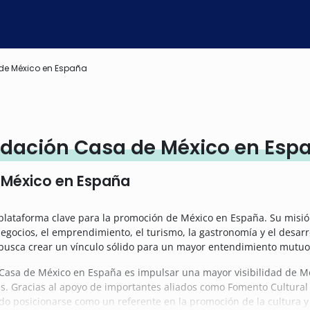
de México en España
ndación Casa de México en Esp
 México en España
lataforma clave para la promoción de México en España. Su misión 
egocios, el emprendimiento, el turismo, la gastronomía y el desarr
se busca crear un vínculo sólido para un mayor entendimiento mutuo
n Casa de México en España es impulsar una mayor visibilidad de 
és. Gracias al apoyo de importantes aliados como Fomento Cultura
ado posicionarse como un referente en la promoción de la cultura 