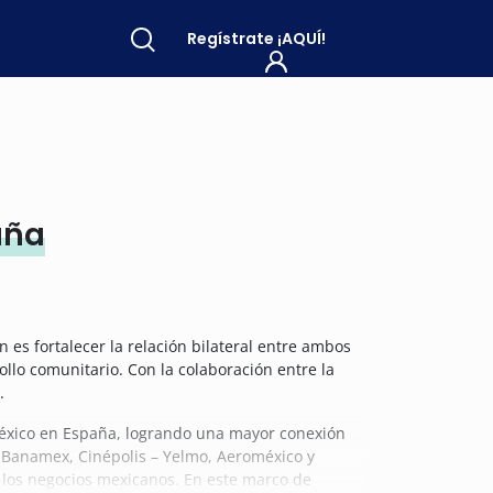
Regístrate
¡AQUÍ!
aña
es fortalecer la relación bilateral entre ambos
ollo comunitario. Con la colaboración entre la
.
México en España, logrando una mayor conexión
l Banamex, Cinépolis – Yelmo, Aeroméxico y
y los negocios mexicanos.
En este marco de