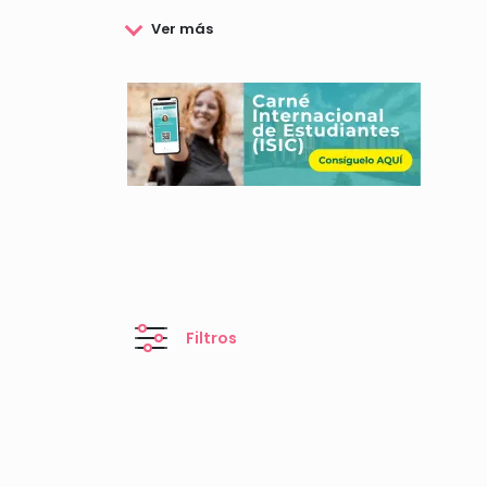
colaboración, ha impulsado la concesión de beca
intercambio de experiencias entre algunos de lo
profesional, consolidando aún más los lazos ent
SI quieres consultar las becas de la Fundación 
Filtros