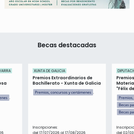
Becas destacadas
AVARRA
XUNTA DE GALICIA
DIPUTACI
Premios Extraordinarios de
Premios
esa
Bachillerato - Xunta de Galicia
Materia
"Félix d
Premios, concursos y certámenes
menes
Premios,
Becas pa
Becas pa
Inscripciones:
Inscripci
26
del 17/07/2026 al 17/08/2026
del 02/03