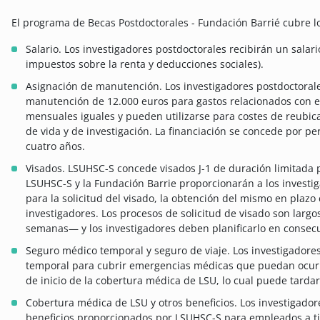
El programa de Becas Postdoctorales - Fundación Barrié cubre l
Salario. Los investigadores postdoctorales recibirán un sala
impuestos sobre la renta y deducciones sociales).
Asignación de manutención. Los investigadores postdoctoral
manutención de 12.000 euros para gastos relacionados con e
mensuales iguales y pueden utilizarse para costes de reubic
de vida y de investigación. La financiación se concede por 
cuatro años.
Visados. LSUHSC-S concede visados J-1 de duración limitada
LSUHSC-S y la Fundación Barrie proporcionarán a los invest
para la solicitud del visado, la obtención del mismo en plazo
investigadores. Los procesos de solicitud de visado son larg
semanas— y los investigadores deben planificarlo en consec
Seguro médico temporal y seguro de viaje. Los investigadore
temporal para cubrir emergencias médicas que puedan ocurrir
de inicio de la cobertura médica de LSU, lo cual puede tardar
Cobertura médica de LSU y otros beneficios. Los investigado
beneficios proporcionados por LSUHSC-S para empleados a ti