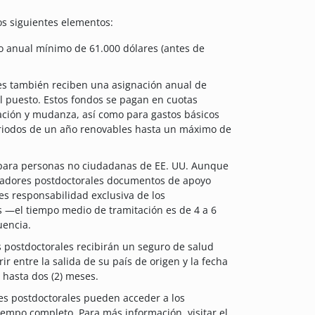
os siguientes elementos:
rio anual mínimo de 61.000 dólares (antes de
es también reciben una asignación anual de
l puesto. Estos fondos se pagan en cuotas
ación y mudanza, así como para gastos básicos
periodos de un año renovables hasta un máximo de
 para personas no ciudadanas de EE. UU. Aunque
igadores postdoctorales documentos de apoyo
 es responsabilidad exclusiva de los
os —el tiempo medio de tramitación es de 4 a 6
uencia.
s postdoctorales recibirán un seguro de salud
 entre la salida de su país de origen y la fecha
 hasta dos (2) meses.
res postdoctorales pueden acceder a los
empo completo. Para más información, visitar el