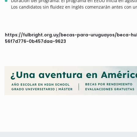
Duración del programa: El programa en EEUU inicia en agosto
Los candidatos sin fluidez en inglés comenzarán antes con u
https://fulbright.org.uy/becas-para-uruguayos/beca-
56f7d776-0b457daa-9623