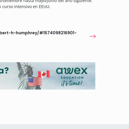
/setiembre hasta mayo/junio del año siguiente.
n curso intensivo en EEUU.
hubert-h-humphrey/#1574098216901-