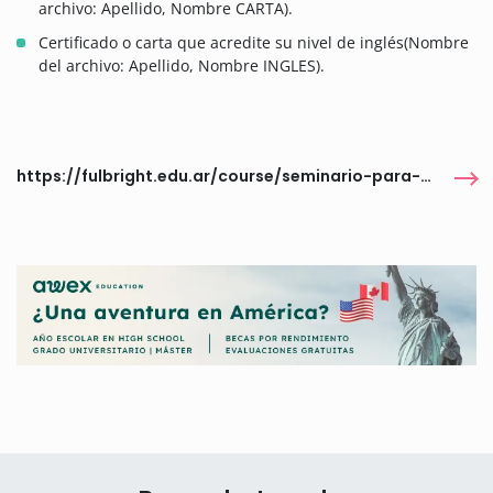
archivo: Apellido, Nombre CARTA).
Certificado o carta que acredite su nivel de inglés(Nombre
del archivo: Apellido, Nombre INGLES).
https://fulbright.edu.ar/course/seminario-para-estudiantes-universitarios-en-ee-uu-study-of-the-u-s-institute-for-student-leaders/#1565314377628-18112687-16173338-aa0a