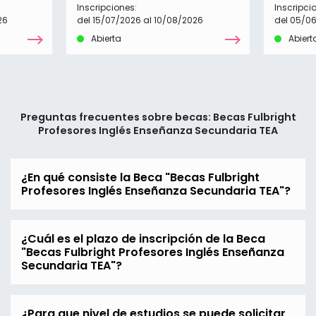
Inscripciones:
Inscripci
26
del 15/07/2026 al 10/08/2026
del 05/0
Abierta
Abiert
Preguntas frecuentes sobre becas: Becas Fulbright
Profesores Inglés Enseñanza Secundaria TEA
¿En qué consiste la Beca "Becas Fulbright
Profesores Inglés Enseñanza Secundaria TEA"?
¿Cuál es el plazo de inscripción de la Beca
"Becas Fulbright Profesores Inglés Enseñanza
Secundaria TEA"?
¿Para que nivel de estudios se puede solicitar