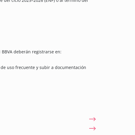
 del ciclo 2025–2026 (ENP) o al término del
M BBVA deberán registrarse en:
o de uso frecuente y subir a documentación