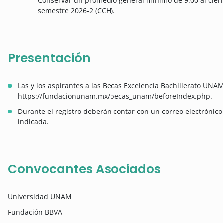
Conservar un promedio general mínimo de 9.00 al cierre
semestre 2026-2 (CCH).
Presentación
Las y los aspirantes a las Becas Excelencia Bachillerato UNA
https://fundacionunam.mx/becas_unam/beforeIndex.php.
Durante el registro deberán contar con un correo electrónic
indicada.
Convocantes Asociados
Universidad UNAM
Fundación BBVA