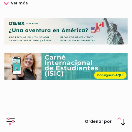
Este organismo dispone de distintos centros repartidos por
varios estados mexicanos. De este modo se convierte en la
institución universitaria pública más importante del país,
donde se cuenta con una gran oferta académica. Esta oferta
abarca desde estudios de Bachillerato, a estudios de
Posgrado, ofreciendo además a los alumnos distintos
programas de Idiomas y de Movilidad Estudiantil. Además los
estudiantes podrán disfrutar de sus numerosas Becas
Universidad UNAM, mediante las cuales se les ofrecerá un
apoyo para lograr sus fines académicos.
Si deseas conocer las Becas Universidad UNAM, dirigidas a
facilitar el normal proceso de los estudios de los alumnos,
aquí te las ofrecemos.
Ordenar por