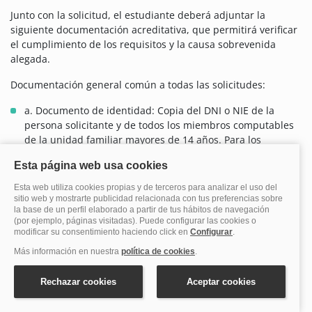
Junto con la solicitud, el estudiante deberá adjuntar la
siguiente documentación acreditativa, que permitirá verificar
el cumplimiento de los requisitos y la causa sobrevenida
alegada.
Documentación general común a todas las solicitudes:
a. Documento de identidad: Copia del DNI o NIE de la
persona solicitante y de todos los miembros computables
de la unidad familiar mayores de 14 años. Para los
menores de 14, copia del Libro de Familia donde consten.
Si la persona solicitante es extranjera y no dispone de los
documentos citados, deberá aportar documentación que
acredite su identidad y situación legal en España.
b. Vida laboral actualizada: Informe de vida laboral
completa expedido por la Tesorería General de la
Seguridad Social, actualizado a la fecha de presentación,
de todos los miembros computables de la familia mayores
de 16 años.
c. Ingresos familiares antes y después del hecho causante: