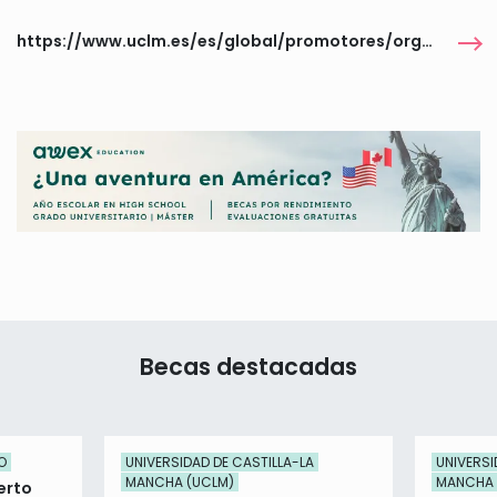
https://www.uclm.es/es/global/promotores/organos-de-gobierno/vicerrectorado-de-proyeccion-universitaria/convocatorias/convocatoria-premios-ciudad-de-toledo
Becas destacadas
O
UNIVERSIDAD DE CASTILLA-LA
UNIVERSI
MANCHA (UCLM)
MANCHA 
erto