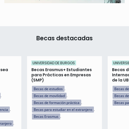
Becas destacadas
UNIVERSIDAD DE BURGOS
UNIVERS
isea
Becas Erasmus+ Estudiantes
Becas d
para Prácticas en Empresas
Interna
(SMP)
de la U
Becas de estudios
Becas de
Becas de movilidad
Becas de
Becas de formación práctica
Becas par
encia
Becas para estudiar en el extranjero
Becas Erasmus
tranjero