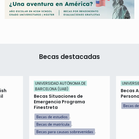
Becas destacadas
UNIVERSIDAD AUTÓNOMA DE
UNIVERSI
BARCELONA (UAB)
ish
Becas A
il
Becas Situaciones de
Persona
Emergencia Programa
Becas de
Finestreta
Becas de estudios
Becas de matrícula
Becas para causas sobrevenidas