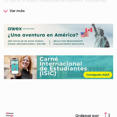
La UBA es la mayor universidad de Argentina, considerada
uno de los centros de estudios más prestigiosos de América y
del mundo por su calidad de enseñanza, su
internacionalización y su nivel de investigación.
La Universidad de Buenos Aires cuenta con trece facultades y
cuenta con más de cien carreras universitarias de grado y
más de quinientas carreras de posgrado. Además dispone de
seis colegios secundarios y más de sesenta institutos de
investigación.
La Universidad de Buenos Aires además cuenta con un
programa de becas, ayudas y programas internacionales
dirigidos a sus estudiantes. Becas de estudio e investigación
para argentinos y argentinas.
Infórmate aquí de todas las convocatorias de becas y ayudas
que ofrece la Universidad de Buenos Aires. Te ofrecemos una
información actualizada de todas las becas, requisitos,
plazos, etc.
Ordenar por