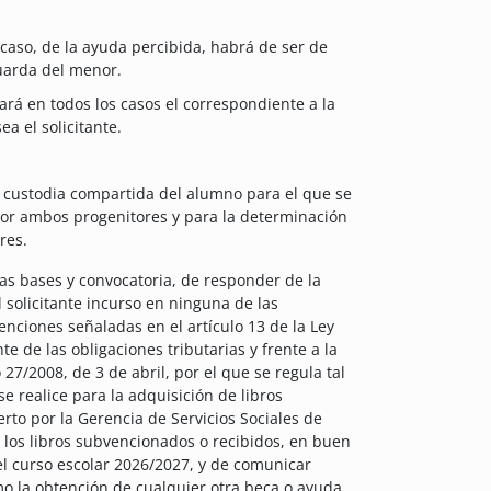
 caso, de la ayuda percibida, habrá de ser de
guarda del menor.
nará en todos los casos el correspondiente a la
a el solicitante.
a custodia compartida del alumno para el que se
 por ambos progenitores y para la determinación
res.
las bases y convocatoria, de responder de la
l solicitante incurso en ninguna de las
enciones señaladas en el artículo 13 de la Ley
e de las obligaciones tributarias y frente a la
 27/2008, de 3 de abril, por el que se regula tal
e realice para la adquisición de libros
to por la Gerencia de Servicios Sociales de
 los libros subvencionados o recibidos, en buen
el curso escolar 2026/2027, y de comunicar
omo la obtención de cualquier otra beca o ayuda