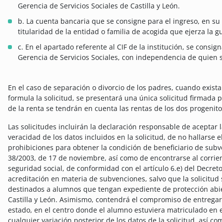
Gerencia de Servicios Sociales de Castilla y León.
b. La cuenta bancaria que se consigne para el ingreso, en su
titularidad de la entidad o familia de acogida que ejerza la 
c. En el apartado referente al CIF de la institución, se consig
Gerencia de Servicios Sociales, con independencia de quien se
En el caso de separación o divorcio de los padres, cuando exist
formula la solicitud, se presentará una única solicitud firmada
de la renta se tendrán en cuenta las rentas de los dos progenito
Las solicitudes incluirán la declaración responsable de aceptar 
veracidad de los datos incluidos en la solicitud, de no hallarse e
prohibiciones para obtener la condición de beneficiario de subv
38/2003, de 17 de noviembre, así como de encontrarse al corrient
seguridad social, de conformidad con el artículo 6.e) del Decreto
acreditación en materia de subvenciones, salvo que la solicitud s
destinados a alumnos que tengan expediente de protección abier
Castilla y León. Asimismo, contendrá el compromiso de entregar
estado, en el centro donde el alumno estuviera matriculado en 
cualquier variación posterior de los datos de la solicitud, así c