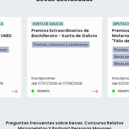
 A
XUNTA DE GALICIA
DIPUTACI
Premios Extraordinarios de
Premios
n UNED
Bachillerato - Xunta de Galicia
Materia
"Félix d
Premios, concursos y certámenes
menes
Premios,
Becas pa
Becas pa
Inscripciones:
Inscripci
26
del 17/07/2026 al 17/08/2026
del 02/03
Abierta
Abiert
Preguntas frecuentes sobre becas: Concurso Relatos
Microrrelatos Y Podcast Personas Mayores