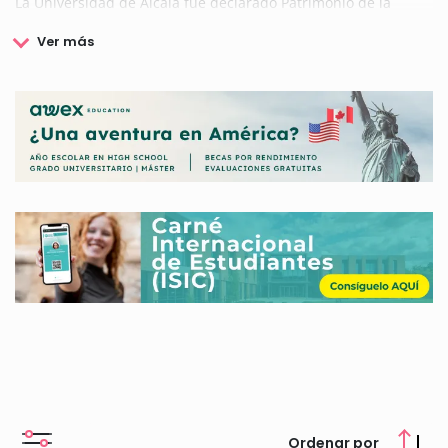
La Universidad de Alcalá fue declarado Patrimonio de la
Humanidad por la UNESCO en 1998 por la belleza y riqueza
de sus históricos edificios. Además de poseer un patrimonio
arquitectónico, con el esfuerzo y la constancia han
conservado durante años su patrimonio intelectual y
cultural.La Universidad de Alcalá ofrece titulaciones en todos
los campos, humanistas, sociales y científicos sumando un
total de cuarenta titulaciones oficiales de Grado, setenta y
ocho estudios oficiales de posgrado y estudios de formación
continua en todas las ramas.
La Universidad de Alcalá además ofrece un programa de
becas y ayudas dirigidas a sus estudiantes que estén
realizado sus estudios oficiales de Grado, Másteres y
Doctorado, personal docente e investigación. Entre las becas
más solicitadas podemos destacar las de movilidad, prácticas
en empresas y ayudas al estudio.
Si desea obtener más información sobre las becas y ayudas
que ofrece la Universidad de Alcalá (UAH), aquí le ofrecemos
toda la información necesaria para acceder a cada una de
ellas.
Ordenar por