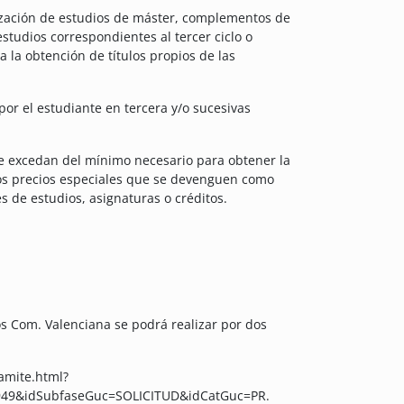
lización de estudios de máster, complementos de
studios correspondientes al tercer ciclo o
 la obtención de títulos propios de las
por el estudiante en tercera y/o sucesivas
ue excedan del mínimo necesario para obtener la
los precios especiales que se devenguen como
 de estudios, asignaturas o créditos.
ios Com. Valenciana se podrá realizar por dos
ramite.html?
949&idSubfaseGuc=SOLICITUD&idCatGuc=PR.