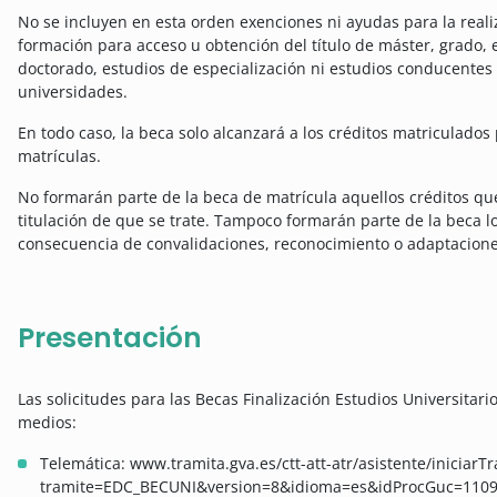
No se incluyen en esta orden exenciones ni ayudas para la rea
formación para acceso u obtención del título de máster, grado, e
doctorado, estudios de especialización ni estudios conducentes a
universidades.
En todo caso, la beca solo alcanzará a los créditos matriculados 
matrículas.
No formarán parte de la beca de matrícula aquellos créditos q
titulación de que se trate. Tampoco formarán parte de la beca 
consecuencia de convalidaciones, reconocimiento o adaptaciones
Presentación
Las solicitudes para las Becas Finalización Estudios Universitar
medios:
Telemática: www.tramita.gva.es/ctt-att-atr/asistente/iniciarT
tramite=EDC_BECUNI&version=8&idioma=es&idProcGuc=110