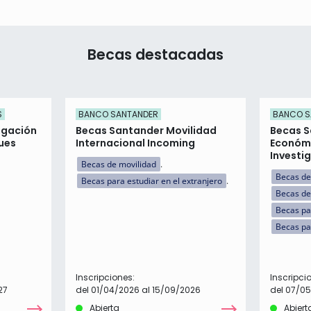
Becas destacadas
S
BANCO SANTANDER
BANCO S
tigación
Becas Santander Movilidad
Becas 
ues
Internacional Incoming
Económi
Investi
Becas de movilidad
Becas de
Becas para estudiar en el extranjero
Becas de
Becas pa
Becas pa
Inscripciones:
Inscripci
27
del 01/04/2026 al 15/09/2026
del 07/05
Abierta
Abiert