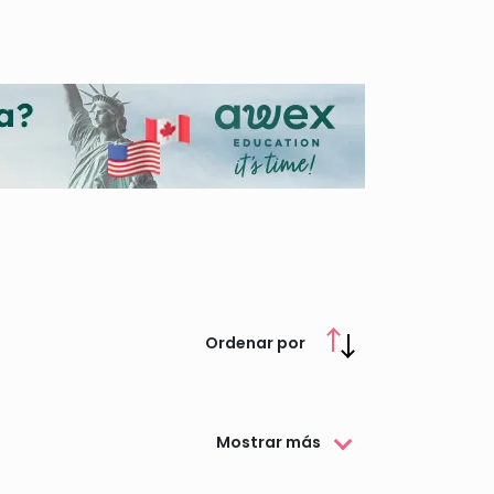
 formación universitaria en el ámbito
nto para estudiantes españoles como extrajenros.
Ordenar por
Mostrar más