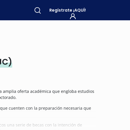
Regístrate
¡AQUÍ!
JC)
una amplia oferta académica que engloba estudios
octorado.
ro que cuenten con la preparación necesaria que
cos una serie de becas con la intención de