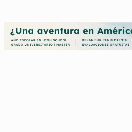
us estudios, así como promover la movilidad entre estudiantes y la
as Becas convocadas por la Universidad Camilo José Cela (UCJC) ta