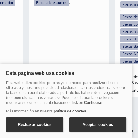
comedor
Becas de estudios
Becas pa
Becas de
Becas c
Becas al
Becas de 
Becas de
Becas N
Becas de
Inscripciones:
Inscripci
26
del 31/01/2026 al 31/12/2026
del 19/05
Abierta
Abiert
Preguntas frecuentes sobre becas: Becas Comedor
Educación Infantil y Primaria San Martín del Rey Aurelio