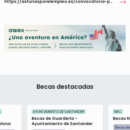
https://asturiasporelempleo.es/convocatoria-para-la-concesion-de-becas-de-comedor-escolar-para-educacion-infantil-y-primaria-en-san-martin-del-rey-aurelio/
Becas destacadas
A
AYUNTAMIENTO DE SANTANDER
MEC
Becas de Guardería -
Becas NE
plona
Ayuntamiento de Santander
Becas de