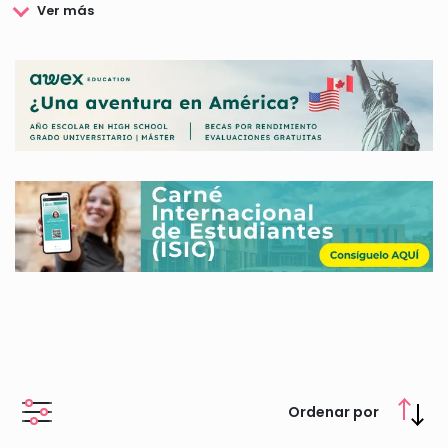
favorecer la adquisición de habilidades y conocimientos
necesarios para la construcción de un mundo justo y pacífico,
basándose siempre en los valores de respeto, diversidad,
equidad y justicia.
Las Becas AFS Intercultura están orientadas a facilitar el
desarrollo de estudios académicos, así como la movilidad
internacional de los estudiantes, quienes además tendrán la
oportunidad de disfrutar de un sinfín de experiencias
personales.
Mediante las mismas, se ofrecen diversas ayudas, por lo que
las circunstancias personales, económica y familiares, no
serán un problema.
Puedes consultar todos los datos sobre las Becas AFS
Intercultura en nuestro portal web.
Ordenar por