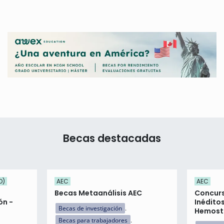
Becas destacadas
O)
AEC
AEC
Becas Metaanálisis AEC
Concurs
ón -
Inédito
Becas de investigación
Hemosta
Becas para trabajadores