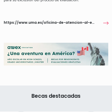
https://www.uma.es/oficina-de-atencion-al-estudiante/info/158610/premios-terra-malaga-2026
Becas destacadas