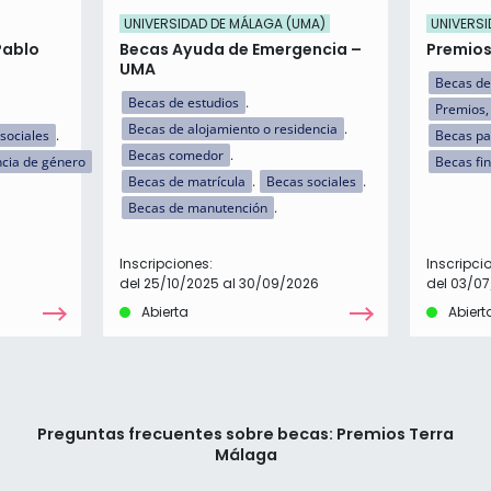
UNIVERSIDAD DE MÁLAGA (UMA)
UNIVERSI
Pablo
Becas Ayuda de Emergencia –
Premios
UMA
Becas de
Becas de estudios
Premios,
Becas de alojamiento o residencia
sociales
Becas pa
Becas comedor
ncia de género
Becas fi
Becas de matrícula
Becas sociales
Becas de manutención
Inscripciones:
Inscripci
del 25/10/2025 al 30/09/2026
del 03/07
Abierta
Abiert
Preguntas frecuentes sobre becas: Premios Terra
Málaga