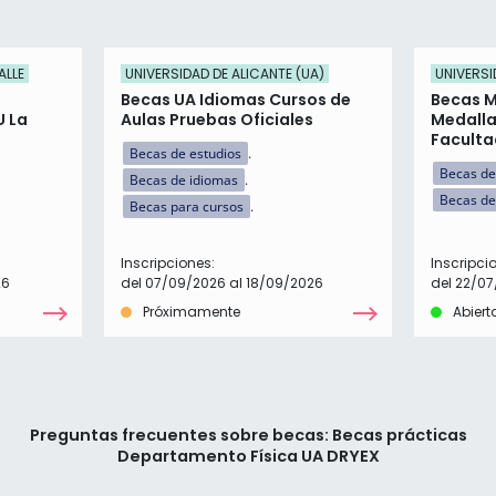
ALLE
UNIVERSIDAD DE ALICANTE (UA)
UNIVERSI
Becas UA Idiomas Cursos de
Becas M
U La
Aulas Pruebas Oficiales
Medalla
Faculta
Becas de estudios
Becas de
Becas de idiomas
Becas de
Becas para cursos
Inscripciones:
Inscripci
26
del 07/09/2026 al 18/09/2026
del 22/0
Próximamente
Abiert
Preguntas frecuentes sobre becas: Becas prácticas
Departamento Física UA DRYEX