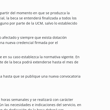
a partir del momento en que se produzca la
al, la beca se entenderá finalizada a todos los
guno por parte de la UCM, salvo lo establecido
ro afectado y siempre que exista dotación
una nueva credencial firmada por el
e en su caso establezca la normativa vigente. En
ute de la beca podrá extenderse hasta el mes de
cia hasta que se publique una nueva convocatoria
horas semanales y se realizará con carácter
ún las necesidades e indicaciones del servicio, en
en de dedicación de la beca deberá ser