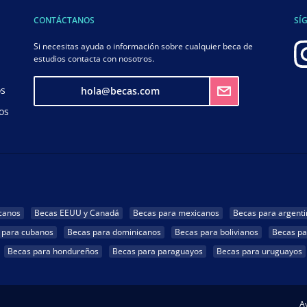
CONTÁCTANOS
SÍ
Si necesitas ayuda o información sobre cualquier beca de
estudios contacta con nosotros.
os
hola@becas.com
os
canos
Becas EEUU y Canadá
Becas para mexicanos
Becas para argenti
 para cubanos
Becas para dominicanos
Becas para bolivianos
Becas pa
Becas para hondureños
Becas para paraguayos
Becas para uruguayos
Av