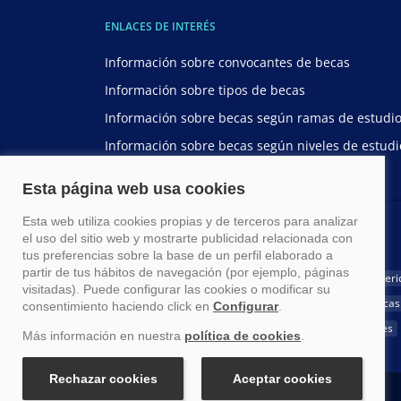
ENLACES DE INTERÉS
Información sobre convocantes de becas
Información sobre tipos de becas
Información sobre becas según ramas de estudi
Información sobre becas según niveles de estudi
BECAS POR NACIONALIDAD
Becas para estudiar en España
Becas para latinoameri
Becas para ecuatorianos
Becas para chilenos
Becas
Becas para guatemaltecos
Becas para costarricenses
1999-2026 Becas.com @Todos los derechos reservados