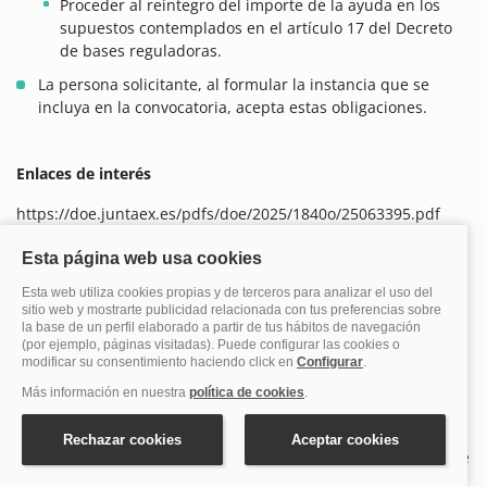
Proceder al reintegro del importe de la ayuda en los
supuestos contemplados en el artículo 17 del Decreto
de bases reguladoras.
La persona solicitante, al formular la instancia que se
incluya en la convocatoria, acepta estas obligaciones.
Enlaces de interés
https://doe.juntaex.es/pdfs/doe/2025/1840o/25063395.pdf
Documentación a adjuntar
A la solicitud acompañarán la siguiente documentación:
Certificado de residencia, expedido por el Ayuntamiento,
en el que conste el domicilio familiar del alumno/a
durante el curso escolar y los kilómetros de distancia entre
el casco de la localidad del domicilio y el casco urbano de