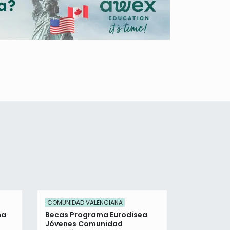
COMUNIDAD VALENCIANA
SECIHTI
ma
Becas Programa Eurodisea
Becas SEC
Jóvenes Comunidad
Médicas E