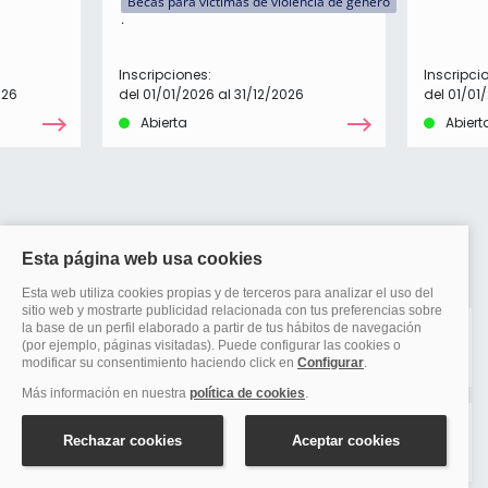
Becas para víctimas de violencia de género
Inscripciones:
Inscripci
026
del 01/01/2026 al 31/12/2026
del 01/01
Abierta
Abiert
Preguntas frecuentes sobre becas: Becas NEAE
Bachillerato
¿En qué consiste la Beca "Becas NEAE
Bachillerato"?
¿Cuál es el plazo de inscripción de la Beca
"Becas NEAE Bachillerato"?