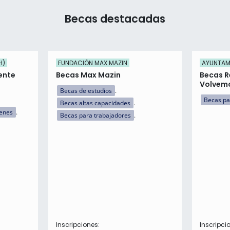
Becas destacadas
H)
FUNDACIÓN MAX MAZIN
AYUNTAMI
ente
Becas Max Mazin
Becas R
Volvemo
Becas de estudios
Becas pa
Becas altas capacidades
menes
Becas para trabajadores
Inscripciones:
Inscripci