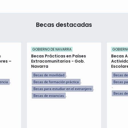
Becas destacadas
GOBIERNO DE NAVARRA
GOBIERN
s
Becas Prácticas en Países
Becas A
ores –
Extracomunitarios - Gob.
Activid
Navarra
Escolar
Becas de movilidad
Becas de
encia
Becas de formación práctica
Becas pa
Becas para estudiar en el extranjero
Becas de
Becas de estancias