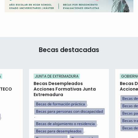
Becas destacadas
A
JUNTA DE EXTREMADURA
GOBIERNO
Becas Desempleados
Becas 
ITECO
Acciones Formativas Junta
Accione
Extremadura
Becas de
Becas de formación práctica
Becas de
Becas para personas con discapacidad
Becas p
Becas tr
Becas de alojamiento o residencia
Becas de
Becas para desempleados