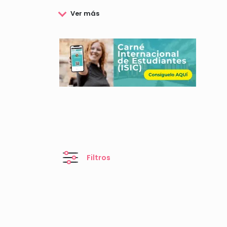
Esta universidad ofrece por tanto, una gran var
Idiomas, la posibilidad de realizar Prácticas par
Además de todo ello, la Universidad Pablo de Ol
a cubrir los gastos y necesidades de los alumnos
Si estas interesado en conocer las becas y ayuda
mismas.
Filtros