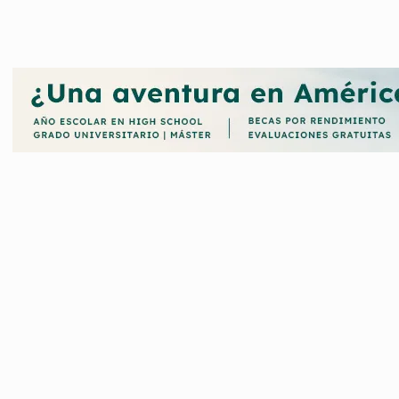
iedad de estudios de Grado y Postgrado, Máster y Doctorado, adem
a aquellas titulaciones que lo requieran y un Aula de Mayores.
avide (UPO) convoca un gran número de becas y ayudas propias y en
 que cursan sus estudios en este centro.
s otorgadas por la Universidad Pablo de Olavide (UPO), aquí encont