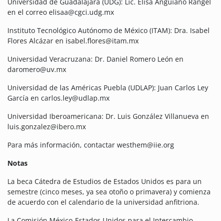
Universidad de Guadalajara (UDG): Lic. Elisa Anguiano Rangel
en el correo elisaa@cgci.udg.mx
Instituto Tecnológico Autónomo de México (ITAM): Dra. Isabel
Flores Alcázar en isabel.flores@itam.mx
Universidad Veracruzana: Dr. Daniel Romero León en
daromero@uv.mx
Universidad de las Américas Puebla (UDLAP): Juan Carlos Ley
García en carlos.ley@udlap.mx
Universidad Iberoamericana: Dr. Luis González Villanueva en
luis.gonzalez@ibero.mx
Para más información, contactar westhem@iie.org
Notas
La beca Cátedra de Estudios de Estados Unidos es para un
semestre (cinco meses, ya sea otoño o primavera) y comienza
de acuerdo con el calendario de la universidad anfitriona.
La Comisión México-Estados Unidos para el Intercambio