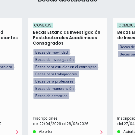
COMEXUS
COMEXU
ad
Becas Estancias Investigación
Becas E
udiantes
Postdoctorales Académicas
de Inve
Consagrados
Becas de
Becas de movilidad
Becas par
Becas de investigación
tranjero
Becas para estudiar en el extranjero
Becas para trabajadores
Becas para profesores
Becas de manutención
Becas de estancias
Inscripciones:
Inscripci
0
del 22/04/2026 al 28/08/2026
del 27/04
Abierta
Abiert