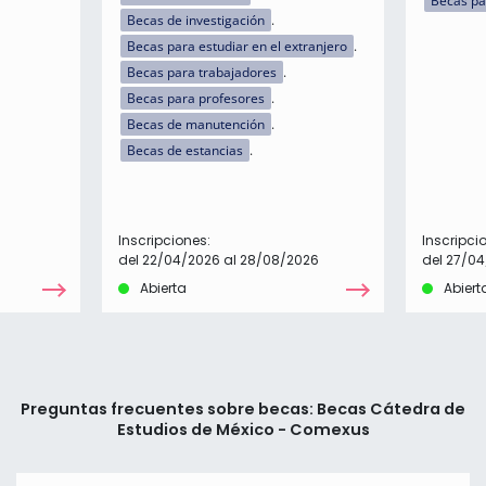
Becas par
Becas de investigación
Becas para estudiar en el extranjero
Becas para trabajadores
Becas para profesores
Becas de manutención
Becas de estancias
Inscripciones:
Inscripci
del 22/04/2026 al 28/08/2026
del 27/04
Abierta
Abiert
Preguntas frecuentes sobre becas: Becas Cátedra de
Estudios de México - Comexus