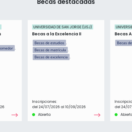
Becas destacadas
)
UNIVERSIDAD DE SAN JORGE (USJ)
UNIVERSI
s
Becas a la Excelencia II
Becas 
Becas de estudios
Becas de
comedor
Becas de matrícula
Becas de excelencia
Inscripciones:
Inscripci
026
del 24/07/2026 al 10/09/2026
del 24/07
Abierta
Abiert