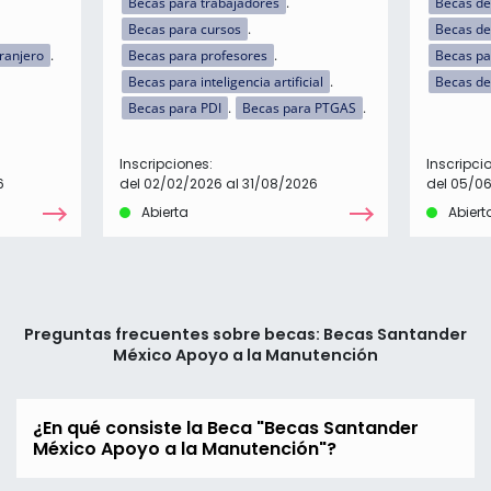
Becas para trabajadores
Becas de
Becas para cursos
Becas de
tranjero
Becas para profesores
Becas par
Becas para inteligencia artificial
Becas de
Becas para PDI
Becas para PTGAS
Inscripciones:
Inscripci
6
del 02/02/2026 al 31/08/2026
del 05/0
Abierta
Abiert
Preguntas frecuentes sobre becas: Becas Santander
México Apoyo a la Manutención
¿En qué consiste la Beca "Becas Santander
México Apoyo a la Manutención"?