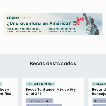
Becas destacadas
S
SANTANDER MÉXICO
FUNDACI
dios y
Becas Santander México IA y
Becas d
ntífico
ChatGPT
Bancaj
Becas de estudios
Becas de