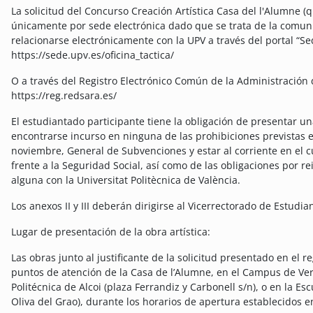
La solicitud del Concurso Creación Artística Casa del l'Alumne (
únicamente por sede electrónica dado que se trata de la comuni
relacionarse electrónicamente con la UPV a través del portal “Se
https://sede.upv.es/oficina_tactica/
O a través del Registro Electrónico Común de la Administración d
https://reg.redsara.es/
El estudiantado participante tiene la obligación de presentar un
encontrarse incurso en ninguna de las prohibiciones previstas en
noviembre, General de Subvenciones y estar al corriente en el c
frente a la Seguridad Social, así como de las obligaciones por 
alguna con la Universitat Politècnica de València.
Los anexos II y III deberán dirigirse al Vicerrectorado de Estud
Lugar de presentación de la obra artística:
Las obras junto al justificante de la solicitud presentado en el r
puntos de atención de la Casa de l’Alumne, en el Campus de Vera
Politécnica de Alcoi (plaza Ferrandiz y Carbonell s/n), o en la E
Oliva del Grao), durante los horarios de apertura establecidos 